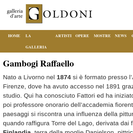
HOME
LA
ARTISTI
OPERE
MOSTRE
NEWS
GALLERIA
Gambogi Raffaello
Nato a Livorno nel
1874
si è formato presso l’
Firenze, dove ha avuto accesso nel 1891 grazie
studio. Qui ha conosciuto Fattori ed ha inizia
poi professore onorario dell’accademia fioren
paesaggi si riscontra una influenza della pitt
quando raffigura Torre del Lago, derivata dai fr
Finlandia
, terra della moglie Danielson, pittr