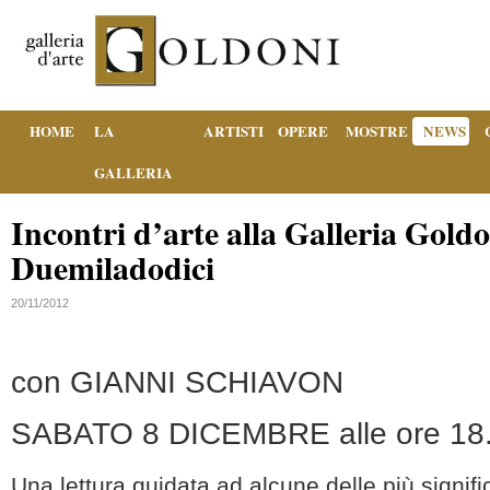
HOME
LA
ARTISTI
OPERE
MOSTRE
NEWS
GALLERIA
Incontri d’arte alla Galleria Gold
Duemiladodici
20/11/2012
con GIANNI SCHIAVON
SABATO 8 DICEMBRE alle ore 18
Una lettura guidata ad alcune delle più signifi