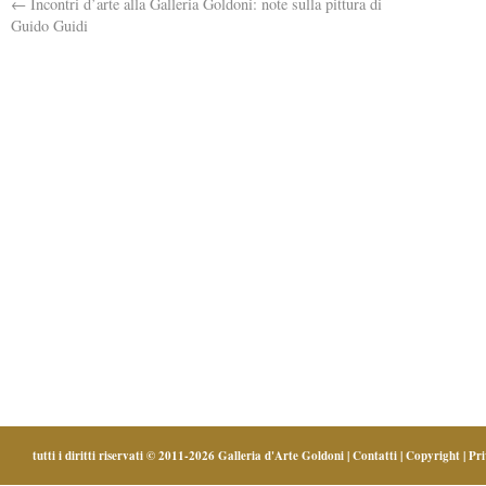
←
Incontri d’arte alla Galleria Goldoni: note sulla pittura di
Guido Guidi
tutti i diritti riservati © 2011-2026
Galleria d'Arte Goldoni
|
Contatti
|
Copyright
|
Pr